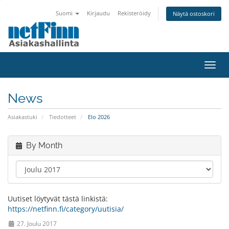
Suomi
Kirjaudu
Rekisteröidy
Näytä ostoskori
Toggl
navig
News
Asiakastuki
Tiedotteet
Elo 2026
By Month
Uutiset löytyvät tästä linkistä:
https://netfinn.fi/category/uutisia/
27. Joulu 2017