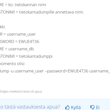
 = ko. tietokannan nimi
TONIMI = tietokantadumpille annettava nimi.
ki:
R = username_user
SWORD = EWUE4T36
E = username_db
TONIMI = tietokantadumppi
 komento olisi:
ump -u username_user --password=EWUE4T36 username_db 
ttäjän mielestä tästä oli apua
ko tästä vastauksesta apua?
Kyllä
Ei