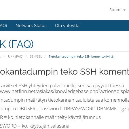
Suomi
AQ)
Network Status
Ota yhteyttä
K (FAQ)
i
UKK (FAQ)
SSH/SSL
Tietokantadumpin teko SSH komentoriviltä
tokantadumpin teko SSH komento
tarvitset SSH yhteyden palvelimelle, sen saa pyydettäessä
//www.netfinn.net/asiakas/knowledgebase.php?action=displ
antadumpin määrätyn tietokannan tauluista saa komennolla
ump -u DBUSER --password=DBPASSWORD DBNAME | gzip 
 = ko. tietokannalle määritelty käyttäjätunnus
WORD = ko. käyttäjän salasana