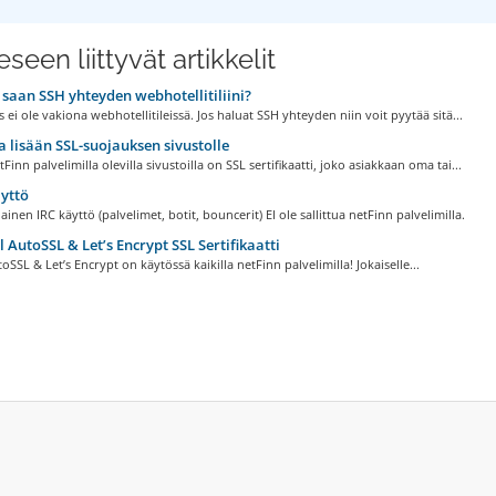
seen liittyvät artikkelit
saan SSH yhteyden webhotellitiliini?
 ei ole vakiona webhotellitileissä. Jos haluat SSH yhteyden niin voit pyytää sitä...
 lisään SSL-suojauksen sivustolle
tFinn palvelimilla olevilla sivustoilla on SSL sertifikaatti, joko asiakkaan oma tai...
yttö
nen IRC käyttö (palvelimet, botit, bouncerit) EI ole sallittua netFinn palvelimilla.
 AutoSSL & Let’s Encrypt SSL Sertifikaatti
oSSL & Let’s Encrypt on käytössä kaikilla netFinn palvelimilla! Jokaiselle...