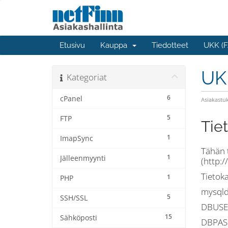
Etusivu
Kauppa
Tiedotteet
UKK (F
UK
Kategoriat
6
cPanel
Asiakastuk
5
FTP
Tie
1
ImapSync
Tähän 
1
Jälleenmyynti
(http:
Tietok
1
PHP
mysqld
5
SSH/SSL
DBUSER
15
Sähköposti
DBPASS