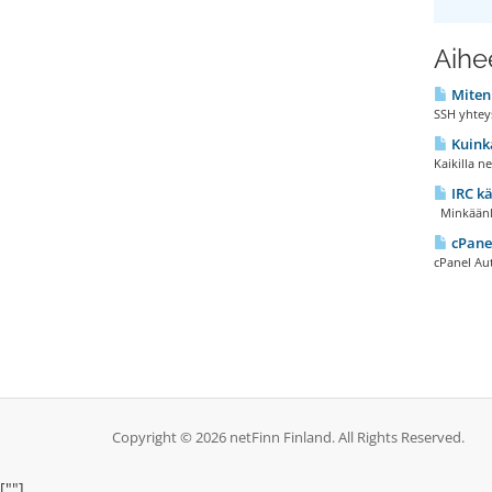
Aihee
Miten 
SSH yhteys
Kuinka
Kaikilla ne
IRC kä
Minkäänlai
cPanel
cPanel Aut
Copyright © 2026 netFinn Finland. All Rights Reserved.
[""]