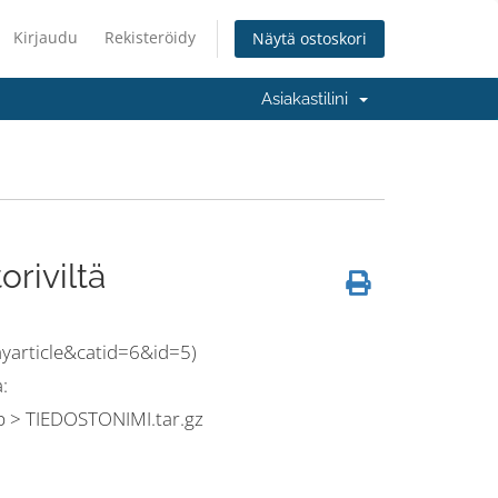
Kirjaudu
Rekisteröidy
Näytä ostoskori
Asiakastilini
riviltä
ayarticle&catid=6&id=5)
:
> TIEDOSTONIMI.tar.gz