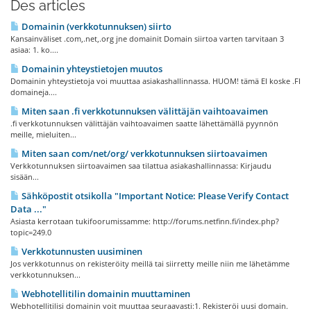
Des articles
Domainin (verkkotunnuksen) siirto
Kansainväliset .com,.net,.org jne domainit Domain siirtoa varten tarvitaan 3
asiaa: 1. ko....
Domainin yhteystietojen muutos
Domainin yhteystietoja voi muuttaa asiakashallinnassa. HUOM! tämä EI koske .FI
domaineja....
Miten saan .fi verkkotunnuksen välittäjän vaihtoavaimen
.fi verkkotunnuksen välittäjän vaihtoavaimen saatte lähettämällä pyynnön
meille, mieluiten...
Miten saan com/net/org/ verkkotunnuksen siirtoavaimen
Verkkotunnuksen siirtoavaimen saa tilattua asiakashallinnassa: Kirjaudu
sisään...
Sähköpostit otsikolla "Important Notice: Please Verify Contact
Data ..."
Asiasta kerrotaan tukifoorumissamme: http://forums.netfinn.fi/index.php?
topic=249.0
Verkkotunnusten uusiminen
Jos verkkotunnus on rekisteröity meillä tai siirretty meille niin me lähetämme
verkkotunnuksen...
Webhotellitilin domainin muuttaminen
Webhotellitilisi domainin voit muuttaa seuraavasti:1. Rekisteröi uusi domain.