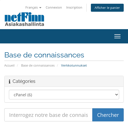
Français
Connexion
Inscription
Afficher le panier
Bascu
la
navig
Base de connaissances
Accueil
Base de connaissances
Verkkotunnukset
Catégories