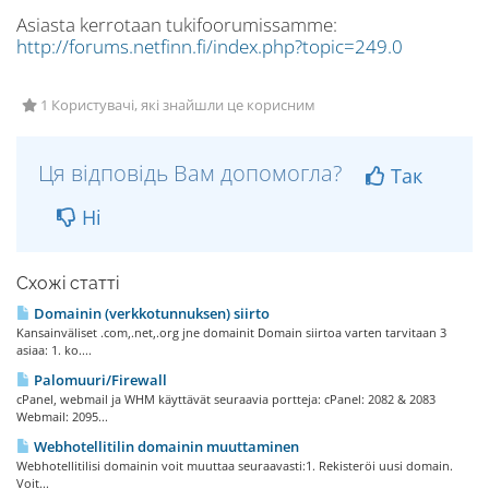
Asiasta kerrotaan tukifoorumissamme:
http://forums.netfinn.fi/index.php?topic=249.0
1 Користувачі, які знайшли це корисним
Ця відповідь Вам допомогла?
Так
Ні
Схожі статті
Domainin (verkkotunnuksen) siirto
Kansainväliset .com,.net,.org jne domainit Domain siirtoa varten tarvitaan 3
asiaa: 1. ko....
Palomuuri/Firewall
cPanel, webmail ja WHM käyttävät seuraavia portteja: cPanel: 2082 & 2083
Webmail: 2095...
Webhotellitilin domainin muuttaminen
Webhotellitilisi domainin voit muuttaa seuraavasti:1. Rekisteröi uusi domain.
Voit...