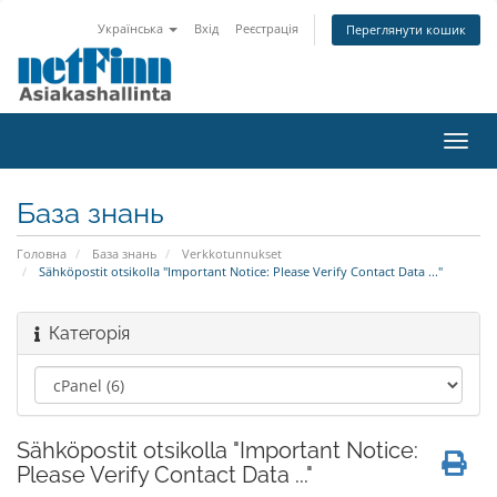
Українська
Вхід
Реєстрація
Переглянути кошик
Пере
наві
База знань
Головна
База знань
Verkkotunnukset
Sähköpostit otsikolla "Important Notice: Please Verify Contact Data ..."
Категорія
Sähköpostit otsikolla "Important Notice:
Please Verify Contact Data ..."