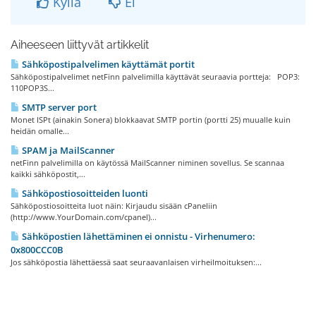
Kyllä
Ei
Aiheeseen liittyvät artikkelit
Sähköpostipalvelimen käyttämät portit
Sähköpostipalvelimet netFinn palvelimilla käyttävät seuraavia portteja: POP3:
110POP3S...
SMTP server port
Monet ISPt (ainakin Sonera) blokkaavat SMTP portin (portti 25) muualle kuin
heidän omalle...
SPAM ja MailScanner
netFinn palvelimilla on käytössä MailScanner niminen sovellus. Se scannaa
kaikki sähköpostit,...
Sähköpostiosoitteiden luonti
Sähköpostiosoitteita luot näin: Kirjaudu sisään cPaneliin
(http://www.YourDomain.com/cpanel)...
Sähköpostien lähettäminen ei onnistu - Virhenumero:
0x800CCC0B
Jos sähköpostia lähettäessä saat seuraavanlaisen virheilmoituksen:...