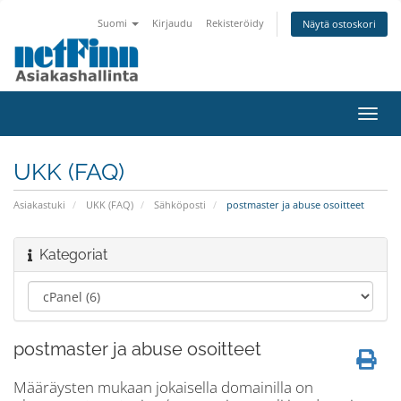
Suomi
Kirjaudu
Rekisteröidy
Näytä ostoskori
Toggl
navig
UKK (FAQ)
Asiakastuki
UKK (FAQ)
Sähköposti
postmaster ja abuse osoitteet
Kategoriat
postmaster ja abuse osoitteet
Määräysten mukaan jokaisella domainilla on