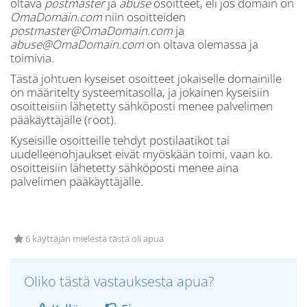
oltava
postmaster
ja
abuse
osoitteet, eli jos domain on
OmaDomain.com
niin osoitteiden
postmaster@OmaDomain.com
ja
abuse@OmaDomain.com
on oltava olemassa ja
toimivia.
Tästä johtuen kyseiset osoitteet jokaiselle domainille
on määritelty systeemitasolla, ja jokainen kyseisiin
osoitteisiin lähetetty sähköposti menee palvelimen
pääkäyttäjälle (root).
Kyseisille osoitteille tehdyt postilaatikot tai
uudelleenohjaukset eivät myöskään toimi, vaan ko.
osoitteisiin lähetetty sähköposti menee aina
palvelimen pääkäyttäjälle.
6 käyttäjän mielestä tästä oli apua
Oliko tästä vastauksesta apua?