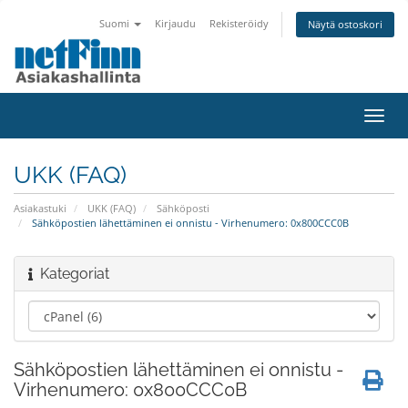
Suomi
Kirjaudu
Rekisteröidy
Näytä ostoskori
Toggl
navig
UKK (FAQ)
Asiakastuki
UKK (FAQ)
Sähköposti
Sähköpostien lähettäminen ei onnistu - Virhenumero: 0x800CCC0B
Kategoriat
Sähköpostien lähettäminen ei onnistu -
Virhenumero: 0x800CCC0B