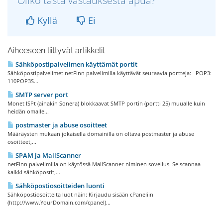
Oliko tästä vastauksesta apua?
Kyllä
Ei
Aiheeseen liittyvät artikkelit
Sähköpostipalvelimen käyttämät portit
Sähköpostipalvelimet netFinn palvelimilla käyttävät seuraavia portteja: POP3:
110POP3S...
SMTP server port
Monet ISPt (ainakin Sonera) blokkaavat SMTP portin (portti 25) muualle kuin
heidän omalle...
postmaster ja abuse osoitteet
Määräysten mukaan jokaisella domainilla on oltava postmaster ja abuse
osoitteet,...
SPAM ja MailScanner
netFinn palvelimilla on käytössä MailScanner niminen sovellus. Se scannaa
kaikki sähköpostit,...
Sähköpostiosoitteiden luonti
Sähköpostiosoitteita luot näin: Kirjaudu sisään cPaneliin
(http://www.YourDomain.com/cpanel)...