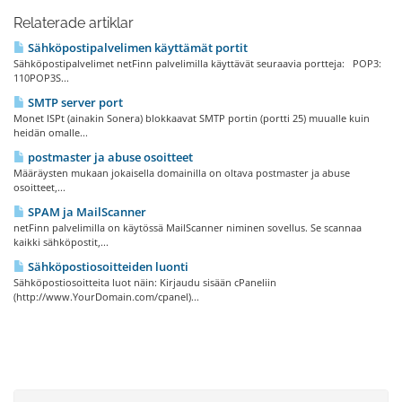
Relaterade artiklar
Sähköpostipalvelimen käyttämät portit
Sähköpostipalvelimet netFinn palvelimilla käyttävät seuraavia portteja: POP3:
110POP3S...
SMTP server port
Monet ISPt (ainakin Sonera) blokkaavat SMTP portin (portti 25) muualle kuin
heidän omalle...
postmaster ja abuse osoitteet
Määräysten mukaan jokaisella domainilla on oltava postmaster ja abuse
osoitteet,...
SPAM ja MailScanner
netFinn palvelimilla on käytössä MailScanner niminen sovellus. Se scannaa
kaikki sähköpostit,...
Sähköpostiosoitteiden luonti
Sähköpostiosoitteita luot näin: Kirjaudu sisään cPaneliin
(http://www.YourDomain.com/cpanel)...