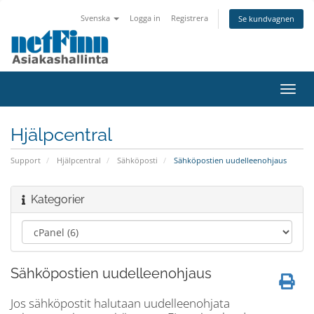
Svenska
Logga in
Registrera
Se kundvagnen
Växla
navig
Hjälpcentral
Support
Hjälpcentral
Sähköposti
Sähköpostien uudelleenohjaus
Kategorier
Sähköpostien uudelleenohjaus
Jos sähköpostit halutaan uudelleenohjata