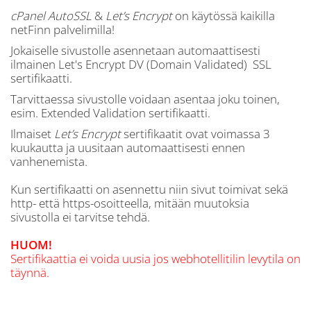
cPanel AutoSSL
&
Let’s Encrypt
on käytössä kaikilla
netFinn palvelimilla!
Jokaiselle sivustolle asennetaan automaattisesti
ilmainen Let's Encrypt DV (Domain Validated) SSL
sertifikaatti.
Tarvittaessa sivustolle voidaan asentaa joku toinen,
esim. Extended Validation sertifikaatti.
Ilmaiset
Let’s Encrypt
sertifikaatit ovat voimassa 3
kuukautta ja uusitaan automaattisesti ennen
vanhenemista.
Kun sertifikaatti on asennettu niin sivut toimivat sekä
http- että https-osoitteella, mitään muutoksia
sivustolla ei tarvitse tehdä.
HUOM!
Sertifikaattia ei voida uusia jos webhotellitilin levytila on
täynnä.