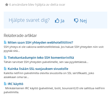
6 användare blev hjälpta av detta svar
Hjälpte svaret dig?
Ja
Nej
Relaterade artiklar
Miten saan SSH yhteyden webhotellitiliini?
SSH yhteys ei ole vakiona webhotellitileissä. Jos haluat SSH yhteyden niin voit
pyytää sitä...
Tietokantadumpin teko SSH komentoriviltä
Tähän tarvitset SSH yhteyden palvelimelle, sen saa pyydettäessä...
Kuinka lisään SSL-suojauksen sivustolle
Kaikilla netFinn palvelimilla olevilla sivustoilla on SSL sertifikaatti, joko
asiakkaan oma tai...
IRC käyttö
Minkäänlainen IRC käyttö (palvelimet, botit, bouncerit) EI ole sallittua netFinn
palvelimilla.