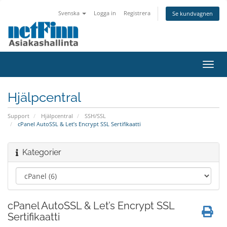
Svenska
Logga in
Registrera
Se kundvagnen
Växla
navig
Hjälpcentral
Support
Hjälpcentral
SSH/SSL
cPanel AutoSSL & Let’s Encrypt SSL Sertifikaatti
Kategorier
cPanel AutoSSL & Let’s Encrypt SSL
Sertifikaatti