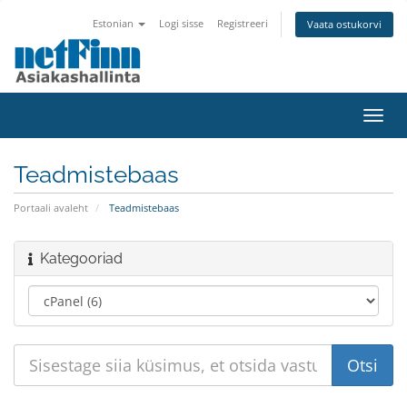
Estonian
Logi sisse
Registreeri
Vaata ostukorvi
Lülit
navig
Teadmistebaas
Portaali avaleht
Teadmistebaas
Kategooriad