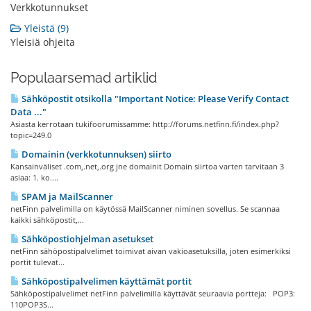
Verkkotunnukset
Yleistä (9)
Yleisiä ohjeita
Populaarsemad artiklid
Sähköpostit otsikolla "Important Notice: Please Verify Contact
Data ..."
Asiasta kerrotaan tukifoorumissamme: http://forums.netfinn.fi/index.php?
topic=249.0
Domainin (verkkotunnuksen) siirto
Kansainväliset .com,.net,.org jne domainit Domain siirtoa varten tarvitaan 3
asiaa: 1. ko....
SPAM ja MailScanner
netFinn palvelimilla on käytössä MailScanner niminen sovellus. Se scannaa
kaikki sähköpostit,...
Sähköpostiohjelman asetukset
netFinn sähöpostipalvelimet toimivat aivan vakioasetuksilla, joten esimerkiksi
portit tulevat...
Sähköpostipalvelimen käyttämät portit
Sähköpostipalvelimet netFinn palvelimilla käyttävät seuraavia portteja: POP3:
110POP3S...