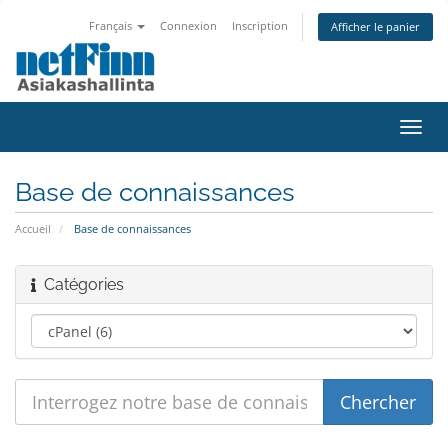
Français
Connexion
Inscription
Afficher le panier
Bascu
la
navig
Base de connaissances
Accueil
Base de connaissances
Catégories