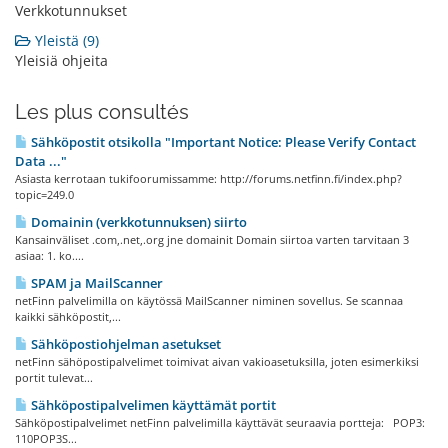
Verkkotunnukset
Yleistä (9)
Yleisiä ohjeita
Les plus consultés
Sähköpostit otsikolla "Important Notice: Please Verify Contact
Data ..."
Asiasta kerrotaan tukifoorumissamme: http://forums.netfinn.fi/index.php?
topic=249.0
Domainin (verkkotunnuksen) siirto
Kansainväliset .com,.net,.org jne domainit Domain siirtoa varten tarvitaan 3
asiaa: 1. ko....
SPAM ja MailScanner
netFinn palvelimilla on käytössä MailScanner niminen sovellus. Se scannaa
kaikki sähköpostit,...
Sähköpostiohjelman asetukset
netFinn sähöpostipalvelimet toimivat aivan vakioasetuksilla, joten esimerkiksi
portit tulevat...
Sähköpostipalvelimen käyttämät portit
Sähköpostipalvelimet netFinn palvelimilla käyttävät seuraavia portteja: POP3:
110POP3S...