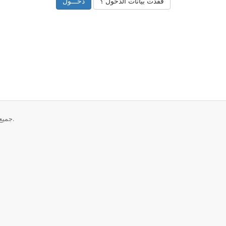
فقدت بيانات الدخول ؟
حقوق الطبع والنشر © 2026 netFinn Finland. جميع الحقوق محفوظة.