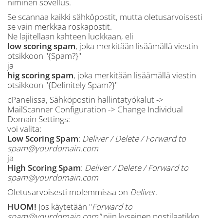
niminen sovellus.
Se scannaa kaikki sähköpostit, mutta oletusarvoisesti
se vain merkkaa roskapostit.
Ne lajitellaan kahteen luokkaan, eli
low scoring spam
, joka merkitään lisäämällä viestin
otsikkoon "{Spam?}"
ja
hig scoring spam
, joka merkitään lisäämällä viestin
otsikkoon "{Definitely Spam?}"
cPanelissa, Sähköpostin hallintatyökalut ->
MailScanner Configuration -> Change Individual
Domain Settings:
voi valita:
Low Scoring Spam
:
Deliver / Delete / Forward to
spam@yourdomain.com
ja
High Scoring Spam
:
Deliver / Delete / Forward to
spam@yourdomain.com
Oletusarvoisesti molemmissa on
Deliver
.
HUOM!
Jos käytetään "
Forward to
spam@yourdomain.com"
niin kyseinen postilaatikko