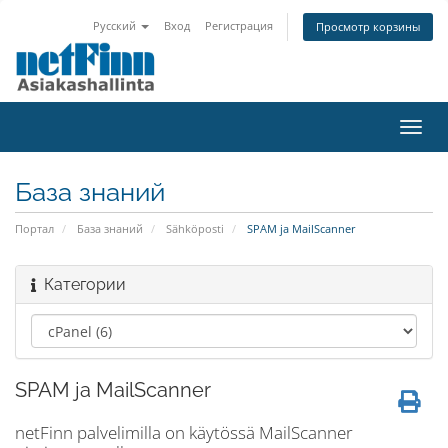
Русский
Вход
Регистрация
Просмотр корзины
Пере
нави
База знаний
Портал
База знаний
Sähköposti
SPAM ja MailScanner
Категории
SPAM ja MailScanner
netFinn palvelimilla on käytössä MailScanner