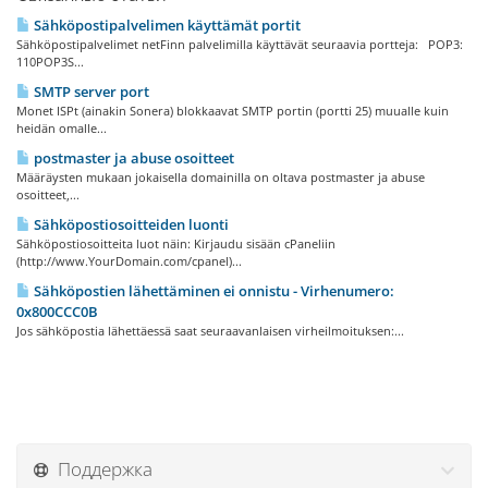
Sähköpostipalvelimen käyttämät portit
Sähköpostipalvelimet netFinn palvelimilla käyttävät seuraavia portteja: POP3:
110POP3S...
SMTP server port
Monet ISPt (ainakin Sonera) blokkaavat SMTP portin (portti 25) muualle kuin
heidän omalle...
postmaster ja abuse osoitteet
Määräysten mukaan jokaisella domainilla on oltava postmaster ja abuse
osoitteet,...
Sähköpostiosoitteiden luonti
Sähköpostiosoitteita luot näin: Kirjaudu sisään cPaneliin
(http://www.YourDomain.com/cpanel)...
Sähköpostien lähettäminen ei onnistu - Virhenumero:
0x800CCC0B
Jos sähköpostia lähettäessä saat seuraavanlaisen virheilmoituksen:...
Поддержка