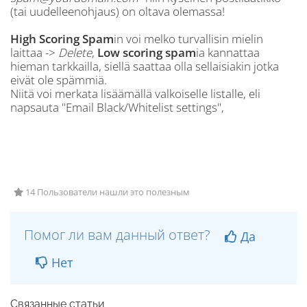
(tai uudelleenohjaus) on oltava olemassa!
High Scoring Spam
in voi melko turvallisin mielin
laittaa ->
Delete
,
Low scoring spam
ia kannattaa
hieman tarkkailla, siellä saattaa olla sellaisiakin jotka
eivät ole spämmiä.
Niitä voi merkata lisäämällä valkoiselle listalle, eli
napsauta "Email Black/Whitelist settings",
14 Пользователи нашли это полезным
Помог ли вам данный ответ?
Да
Нет
Связанные статьи